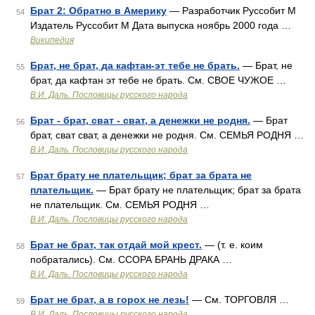
Брат 2: Обратно в Америку
— Разработчик Руссобит М
54
Издатель Руссобит М Дата выпуска ноябрь 2000 года …
Википедия
Брат, не брат, да кафтан-эт тебе не брать.
— Брат, не
55
брат, да кафтан эт тебе не брать. См. СВОЕ ЧУЖОЕ …
В.И. Даль. Пословицы русского народа
Брат - брат, сват - сват, а денежки не родня.
— Брат
56
брат, сват сват, а денежки не родня. См. СЕМЬЯ РОДНЯ …
В.И. Даль. Пословицы русского народа
Брат брату не плательщик; брат за брата не
57
плательщик.
— Брат брату не плательщик; брат за брата
не плательщик. См. СЕМЬЯ РОДНЯ …
В.И. Даль. Пословицы русского народа
Брат не брат, так отдай мой крест.
— (т. е. коим
58
побратались). См. ССОРА БРАНЬ ДРАКА …
В.И. Даль. Пословицы русского народа
Брат не брат, а в горох не лезь!
— См. ТОРГОВЛЯ …
59
В.И. Даль. Пословицы русского народа