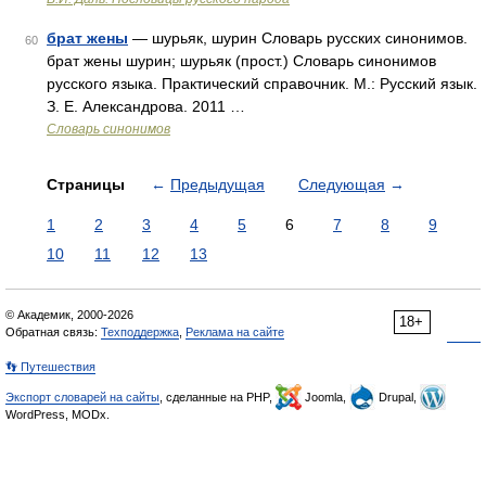
брат жены
— шурьяк, шурин Словарь русских синонимов.
60
брат жены шурин; шурьяк (прост.) Словарь синонимов
русского языка. Практический справочник. М.: Русский язык.
З. Е. Александрова. 2011 …
Словарь синонимов
Страницы
←
Предыдущая
Следующая
→
1
2
3
4
5
6
7
8
9
10
11
12
13
© Академик, 2000-2026
18+
Обратная связь:
Техподдержка
,
Реклама на сайте
👣 Путешествия
Экспорт словарей на сайты
, сделанные на PHP,
Joomla,
Drupal,
WordPress, MODx.