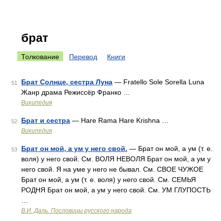
брат
Толкование
Перевод
Книги
Брат Солнце, сестра Луна
— Fratello Sole Sorella Luna
51
Жанр драма Режиссёр Франко …
Википедия
Брат и сестра
— Hare Rama Hare Krishna …
52
Википедия
Брат он мой, а ум у него свой.
— Брат он мой, а ум (т. е.
53
воля) у него свой. См. ВОЛЯ НЕВОЛЯ Брат он мой, а ум у
него свой. Я на уме у него не бывал. См. СВОЕ ЧУЖОЕ
Брат он мой, а ум (т. е. воля) у него свой. См. СЕМЬЯ
РОДНЯ Брат он мой, а ум у него свой. См. УМ ГЛУПОСТЬ
…
В.И. Даль. Пословицы русского народа